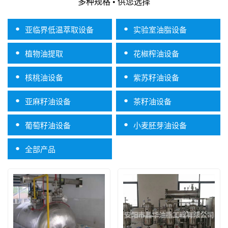
多种规格 • 供您选择
●
●
亚临界低温萃取设备
实验室油脂设备
●
●
植物油提取
花椒榨油设备
●
●
核桃油设备
紫苏籽油设备
●
●
亚麻籽油设备
茶籽油设备
●
●
葡萄籽油设备
小麦胚芽油设备
●
全部产品