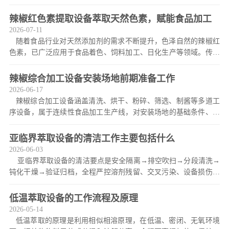
质失效问题。凭借萃取纯度稳定、成品质量均匀、加工无
辣椒红色素提取设备萃取天然色素，赋能食品加工
2026-07-11
随着食品行业对天然添加剂的需求不断提升，色泽自然的辣椒红
色素，已广泛应用于食品着色、饲料加工、日化生产等领域。传统
辣椒红色素提取工艺设备简陋，存在提取率低、色素易变
辣椒综合加工设备安装场地前期准备工作
2026-06-17
辣椒综合加工设备涵盖清洗、烘干、粉碎、筛选、制酱等多道工
序设备，属于连续性食品加工生产线，对安装场地的基础条件、配
套设施、环境标准有明确要求。规范做好安装前场地准备工作，可
保障设备精准安装、稳定
亚临界萃取设备的清洁工作主要包括什么
2026-06-03
亚临界萃取设备的清洁要点是安全隔离→排空吹扫→分段清洗→
钝化干燥→验证归档，全程严控溶剂残留、交叉污染、设备损伤三
大风险，确保产品质量与设备寿命。 一、清洁前安全与准备 安
全隔离：
低温萃取设备的工作流程及原理
2026-05-14
低温萃取的原理是利用相似相溶原理，在低温、密闭、无氧环境